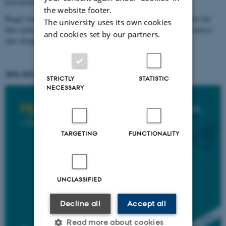
konsulenthus EY.
the website footer.
Begge studier er initieret og finansieret af Lundbeckfonden. Fonden har
The university uses its own cookies
ikke spillet nogen rolle i forhold til forskningsdesign, udførelse, analyse
and cookies set by our partners.
eller afrapportering af undersøgelsen.
2016-2021
STRICTLY
STATISTIC
NECESSARY
TARGETING
FUNCTIONALITY
UNCLASSIFIED
Decline all
Accept all
Read more about cookies