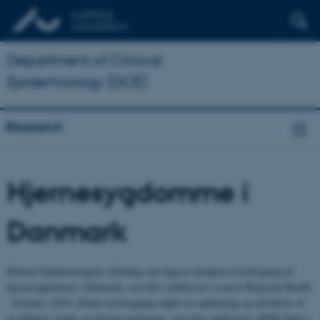
Department of Clinical
Epidemiology (DCE)
Research
Hjernesygdomme i
Danmark
Klinisk Epidemiologisk Afdeling står bag en detaljeret kortlægning af
hjernesygdomme i Danmark, som blev publiceret i Lancet Regional Health
- Europe i 2024. Denne kortlægning udgør en opdatering og udvidelse af
et tidligere studie om hjernesygdomme, som blev publiceret i BMJ Open i