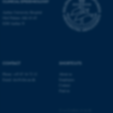
CLINICAL EPIDEMIOLOGY
Aarhus University Hospital
Olof Palmes Allé 43-45
8200 Aarhus N
CONTACT
SHORTCUTS
ASP.NET_SessionId
Microsoft Corporation
.au.dk
Phone: +45 87 16 72 12
About us
Email: dce@clin.au.dk
Employees
Contact
Find us
©
—
Cookies at au.dk