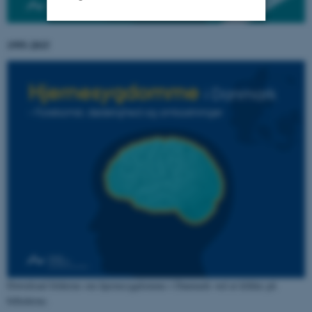
1995-2015
Strictly necessary
Statistic
Targeting
Functionality
Unclassified
These cookies make it
possible to use basic website
functionality, e.g. navigation
etc. The website does not
work without these cookies.
Name
Provider / Domain
Download folderne om hjernesygdomme i Danmark ved at klikke på
billederne.
be_typo_user
TYPO3 Association