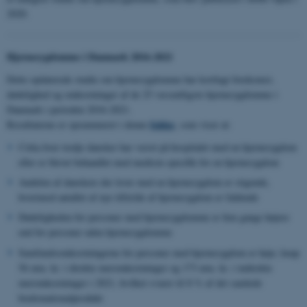
2020.
Hjernesygdomme i Danmark 2016-2021
Dette opdaterede studie om hjernesygdomme har kortlagt forekomst,
dødelighed og omkostninger af de 25 væsentligste hjernesygdomme i
Danmark i perioden 2016-2021.
folder
Resultaterne er opsummeret i denne
, som viser at:
Cirka hver tredje dansker har været på hospitalet med en hjernesygdom
eller er blevet behandlet med medicin specifik for en hjernesygdom
Andelen af danskere der lever med en hjernesygdom er stigende,
hvorimod antallet af nye tilfælde af hjernesygdom er faldende
Dødeligheden for personer med hjernesygdomme er fem gange højere
end for personer uden hjernesygdomme
Samfundsomkostningerne for personer med hjernesygdom er høje; knap
56 mia. kr. i direkte meromkostninger og 173 mia. kr. i indirekte
meromkostninger i 2021, hvilket svarer til 8 % af det samlede
bruttonationalprodukt