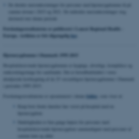
De direkte meromkostninger for personer med hjernesygdomme lå på
samme niveau i 2015 og 2021. De indirekte meromkostninger steg
derimod over denne periode
Forskningsresultaterne er publiceret i Lancet Regional Health -
Europe. Artiklen er frit tilgængelig
her
.
Hjernesygdomme i Danmark 1995-2015
Hospitalskrævende hjernesygdomme er hyppige, alvorlige, komplekse og
omkostningstunge for samfundet. Det er hovedbudskabet i vores
detaljerede kortlægning af de 25 væsentligste hjernesygdomme i Danmark
i perioden 1995-2015.
folder
Forskningsresultaterne er opsummeret i denne
, som viser at:
Knap hver femte dansker har været på hospital med en
hjernesygdom
Dødeligheden er fem gange højere for personer med
hospitalskrævende hjernesygdom sammenlignet med personer af
samme køn og alder